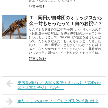
みようと思うけど、どうかなぁ？
記事を読む
Ｔ－岡田が自球団のオリックスから
金一封もらったって！何のお祝い？
なんでもＮＰＢ通算10万号を逃したオリックスのＴ
－岡田選手が自球団から99,999本目のホームランを
打ったということで、99,999円の贈呈を受けたんだ
って。だから何なんだ！おいらもそう思ったさ。た
だね、Ｔ－岡田選手のことあまり知らないから調べ
ると、なかなかのエピソードもちなんで、興味がわ
いちゃった。調べたことさわりだけメモっとくね。
記事を読む
安倍首相はいつ内閣を改造するつもり？第4次内
閣の人事を予想してみた！
ホリエモンのロケット打ち上げ失敗の理由は？