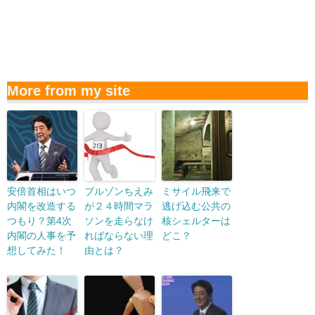
More from my site
安倍首相はいつ
ブルゾンちえみ
ミサイル飛来で
内閣を改造する
が２４時間マラ
逃げ込む公共の
つもり？第4次
ソンを走らなけ
核シェルターは
内閣の人事を予
ればならない理
どこ？
想してみた！
由とは？