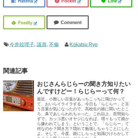
今井絵理子
,
議員
,
不倫
Kokatsu Ryo
関連記事
おじさんらじらーの聞き方知りたい
んですけどー！らじらーって何？
最近、小難しい言葉があっちこっちに飛びかって
て、おいらイライラする。今日も「らじらー」と言
う言葉が気になったので、高校生の娘に聞いたとこ
ろ、鼻であしらわれちゃった。これ以上、世間知ら
ずで、カッコ悪いオヤジになれば、増々もって娘か
ら嫌われてしまう。ということで、「らじらー」て
何なのか？聞き方？隠れて勉強しちゃうことにした
よ。そして、今度、娘にしらっと知識ひけらかして