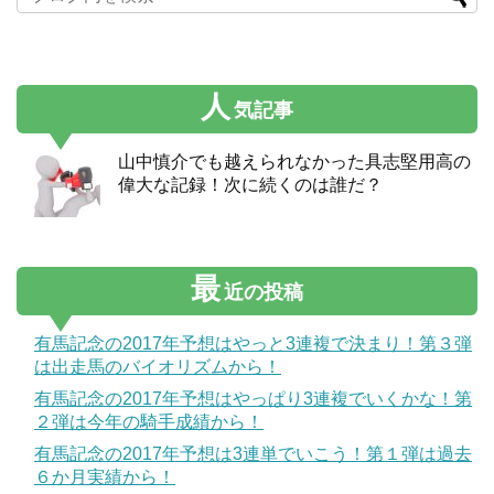
人
気記事
山中慎介でも越えられなかった具志堅用高の
偉大な記録！次に続くのは誰だ？
最
近の投稿
有馬記念の2017年予想はやっと3連複で決まり！第３弾
は出走馬のバイオリズムから！
有馬記念の2017年予想はやっぱり3連複でいくかな！第
２弾は今年の騎手成績から！
有馬記念の2017年予想は3連単でいこう！第１弾は過去
６か月実績から！