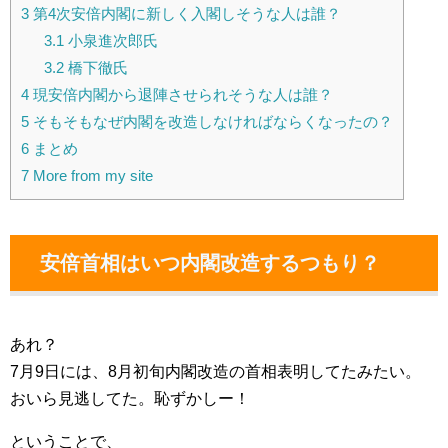
3
第4次安倍内閣に新しく入閣しそうな人は誰？
3.1
小泉進次郎氏
3.2
橋下徹氏
4
現安倍内閣から退陣させられそうな人は誰？
5
そもそもなぜ内閣を改造しなければならくなったの？
6
まとめ
7
More from my site
安倍首相はいつ内閣改造するつもり？
あれ？
7月9日には、8月初旬内閣改造の首相表明してたみたい。
おいら見逃してた。恥ずかしー！
ということで、