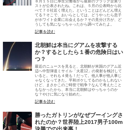
８月１５日に厚生労働省から最新のブラック企業リ
ストが公表されたね。これは、５月の公表時から比
べて７０社近く増えた。ということはどんどん増え
てる？そこで、おいらとしては、どうやったら息子
がホワイト企業に出会えるか？その見分け方が、ど
うしても気になっちゃったから調べてみたよ。
記事を読む
北朝鮮は本当にグアムを攻撃する
か？するとしたら１番の危険日はい
つ？
最近のニュースを見ると、北朝鮮が米国のグアム近
辺へ中型弾道ミサイル「火星12」の発射を検討して
いると。それも４発も！だって。他人事が他人事じ
ゃなくなってきた。平和ボケしてるのかもしれない
けど、まさかこのご時世で戦争？なんて考えたこと
もなかったから、本当に北朝鮮はやっちゃうのか
な？やけに気になり始めた。
記事を読む
勝ったガトリンがなぜブーイングさ
れたのか？世界陸上2017男子100m
決勝での出来事！