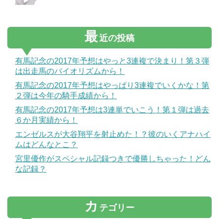
最
近の投稿
有馬記念の2017年予想はやっと3連複で決まり！第３弾
は出走馬のバイオリズムから！
有馬記念の2017年予想はやっぱり3連複でいくかな！第
２弾は今年の騎手成績から！
有馬記念の2017年予想は3連単でいこう！第１弾は過去
６か月実績から！
エンゼルスが大谷翔平を射止めた！？彼のいくアナハイ
ムはどんなとこ？
宮里優作がスペシャル記録つきで優勝しちゃった！どん
な記録？
カ
テゴリー