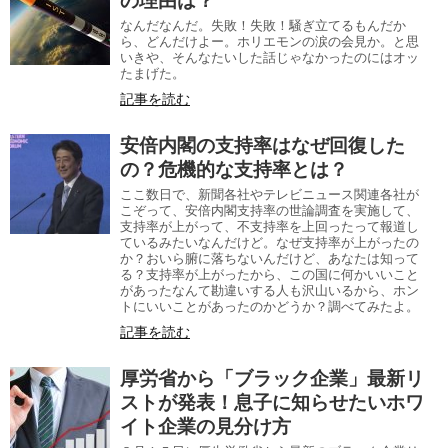
の理由は？
なんだなんだ。失敗！失敗！騒ぎ立てるもんだか
ら、どんだけよー。ホリエモンの涙の会見か。と思
いきや、そんなたいした話じゃなかったのにはオッ
たまげた。
記事を読む
安倍内閣の支持率はなぜ回復した
の？危機的な支持率とは？
ここ数日で、新聞各社やテレビニュース関連各社が
こぞって、安倍内閣支持率の世論調査を実施して、
支持率が上がって、不支持率を上回ったって報道し
ているみたいなんだけど。なぜ支持率が上がったの
か？おいら腑に落ちないんだけど、あなたは知って
る？支持率が上がったから、この国に何かいいこと
があったなんて勘違いする人も沢山いるから、ホン
トにいいことがあったのかどうか？調べてみたよ。
記事を読む
厚労省から「ブラック企業」最新リ
ストが発表！息子に知らせたいホワ
イト企業の見分け方