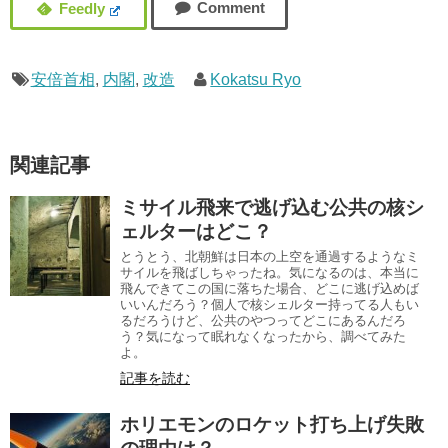
安倍首相
,
内閣
,
改造
Kokatsu Ryo
関連記事
ミサイル飛来で逃げ込む公共の核シ
ェルターはどこ？
とうとう、北朝鮮は日本の上空を通過するようなミ
サイルを飛ばしちゃったね。気になるのは、本当に
飛んできてこの国に落ちた場合、どこに逃げ込めば
いいんだろう？個人で核シェルター持ってる人もい
るだろうけど、公共のやつってどこにあるんだろ
う？気になって眠れなくなったから、調べてみた
よ。
記事を読む
ホリエモンのロケット打ち上げ失敗