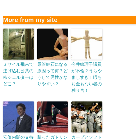
More from my site
ミサイル飛来で
尿管結石になる
今井絵理子議員
逃げ込む公共の
原因って何？ど
が不倫？うらや
核シェルターは
うして男性がな
ましすぎ！暇も
どこ？
りやすい？
お金もない者の
独り言！
安倍内閣の支持
勝ったガトリン
カープとソフト