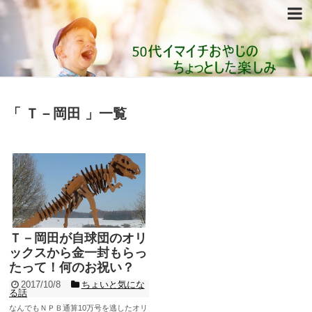
「 Ｔ－岡田 」一覧
Ｔ－岡田が自球団のオリ
ックスから金一封もらっ
たって！何のお祝い？
2017/10/8
ちょいと気にな
る話
なんでもＮＰＢ通算10万号を逃したオリ