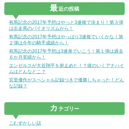
最
近の投稿
有馬記念の2017年予想はやっと3連複で決まり！第３弾
は出走馬のバイオリズムから！
有馬記念の2017年予想はやっぱり3連複でいくかな！第
２弾は今年の騎手成績から！
有馬記念の2017年予想は3連単でいこう！第１弾は過去
６か月実績から！
エンゼルスが大谷翔平を射止めた！？彼のいくアナハイ
ムはどんなとこ？
宮里優作がスペシャル記録つきで優勝しちゃった！どん
な記録？
カ
テゴリー
こむずかしい話