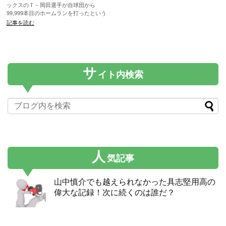
ックスのＴ－岡田選手が自球団から
99,999本目のホームランを打ったという
ことで、99,999円の贈呈を受けたんだっ
記事を読む
て。だから何なんだ！おいらもそう思っ
たさ。ただね、Ｔ－岡田選手のことあま
り知らないから調べると、なかなかのエ
ピソードもちなんで、興味がわいちゃっ
た。調べたことさわりだけメモっとく
サ
ね。
イト内検索
人
気記事
山中慎介でも越えられなかった具志堅用高の
偉大な記録！次に続くのは誰だ？