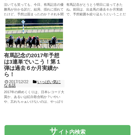
泣いても笑っても、今日、有馬記念の優
有馬記念がとうとう明日に迫ってきた
勝馬が分かる訳だ。結局、揺れに揺れて
ね。前回は、出走馬の過去６か月実績
たけど、予想は固まったのか？それを聞
で、予想範囲を絞り込もうということだ
かれたら、こう答えるしかない。そう簡
った。更には、はわよくば３連単で高額
記事を読む
記事を読む
単に決められるか！で、考えれば考える
配当を狙ちゃおうということだったけ
ほど、プレッシャーに弱弱ないつものお
ど、参考程度にはなっただろうか？更に
いらに戻っちゃった。さあ、第３弾。
予想を後押しするものを探して、後悔の
2017年の集大成として、これまでの予想
ないようちゃんと考えてみたよ。そし
と合わせて、馬のバイオリズムによる大
て、条件に選んだのは、有馬記念出走馬
胆不敵な3連複予想で勝負だ！
を操る騎手。彼らの2017年の調子が結果
にコミットするとよんだ。ということ
有馬記念の2017年予想
で、本当に第2弾書いちゃった。
は3連単でいこう！第１
弾は過去６か月実績か
ら！
2017/12/22
いっぱい気に
なる話
2017年の締めくくりは、日本レコード大
賞か、あるいは紅白歌合戦か？いやい
や、忘れちゃぁいけないのは、やっぱり
競馬Ｇ１レースの有馬記念でしょう。
記事を読む
2017年は、ちょっとだけ勇気を出して、
高配当な投票（3連単）に打って出よう
と思うんだ。やるからには勝ちたいじゃ
ない。だから、後悔のないようちゃんと
サ
考えてみたよ。まずはいっぱつ目は、過
イト内検索