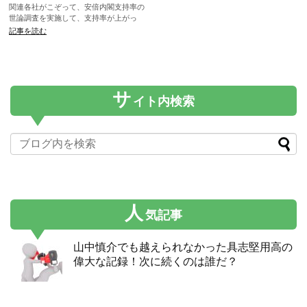
関連各社がこぞって、安倍内閣支持率の
世論調査を実施して、支持率が上がっ
て、不支持率を上回ったって報道してい
記事を読む
るみたいなんだけど。なぜ支持率が上が
ったのか？おいら腑に落ちないんだけ
ど、あなたは知ってる？支持率が上がっ
たから、この国に何かいいことがあった
なんて勘違いする人も沢山いるから、ホ
サ
ントにいいことがあったのかどうか？調
イト内検索
べてみたよ。
人
気記事
山中慎介でも越えられなかった具志堅用高の
偉大な記録！次に続くのは誰だ？