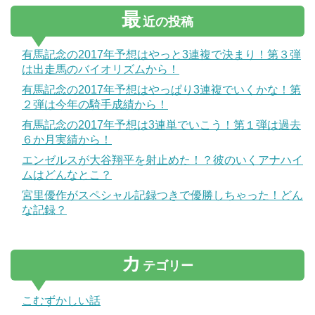
最
近の投稿
有馬記念の2017年予想はやっと3連複で決まり！第３弾
は出走馬のバイオリズムから！
有馬記念の2017年予想はやっぱり3連複でいくかな！第
２弾は今年の騎手成績から！
有馬記念の2017年予想は3連単でいこう！第１弾は過去
６か月実績から！
エンゼルスが大谷翔平を射止めた！？彼のいくアナハイ
ムはどんなとこ？
宮里優作がスペシャル記録つきで優勝しちゃった！どん
な記録？
カ
テゴリー
こむずかしい話