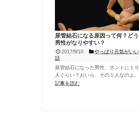
尿管結石になる原因って何？どう
男性がなりやすい？
2017/9/10
やっぱり元気がい
話
尿管結石になった男性、ホントに１
人ぐらい？おいら、その１人なのよ
過去２回も救急車で運んでもらった
記事を読む
って、「５年に１度ぐらいのペース
るよ」と言われてるから、前回から
過してるから、もう恐怖なのよ。き
気持ち、経験した人なら分かってく
ず。そりゃぁ、勿論ならないにこし
いから、どうしたら再発しないか？
生に聞いたのよ。そしたら、とにか