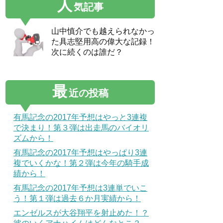
人
気記事
山中慎介でも越えられなかっ
た具志堅用高の偉大な記録！
次に続くのは誰だ？
最
近の投稿
有馬記念の2017年予想はやっと3連複
で決まり！第３弾は出走馬のバイオリ
ズムから！
有馬記念の2017年予想はやっぱり3連
複でいくかな！第２弾は今年の騎手成
績から！
有馬記念の2017年予想は3連単でいこ
う！第１弾は過去６か月実績から！
エンゼルスが大谷翔平を射止めた！？