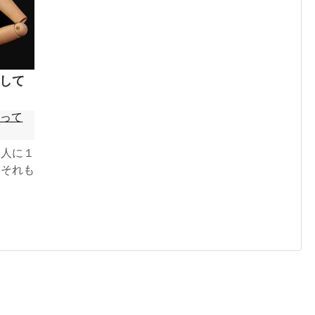
して
いって
０人に１
。それも
経験があ
で再発す
５年は経
っとこの
れるは
たことな
病院の先
く水分と