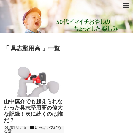
「 具志堅用高 」一覧
山中慎介でも越えられな
かった具志堅用高の偉大
な記録！次に続くのは誰
だ？
2017/8/16
いっぱい気にな
る話