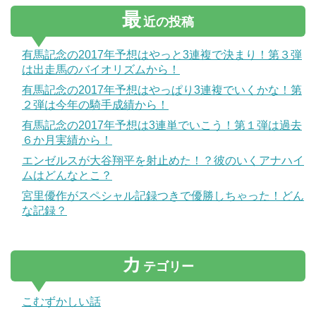
最
近の投稿
有馬記念の2017年予想はやっと3連複で決まり！第３弾
は出走馬のバイオリズムから！
有馬記念の2017年予想はやっぱり3連複でいくかな！第
２弾は今年の騎手成績から！
有馬記念の2017年予想は3連単でいこう！第１弾は過去
６か月実績から！
エンゼルスが大谷翔平を射止めた！？彼のいくアナハイ
ムはどんなとこ？
宮里優作がスペシャル記録つきで優勝しちゃった！どん
な記録？
カ
テゴリー
こむずかしい話