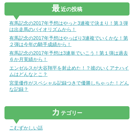
最
近の投稿
有馬記念の2017年予想はやっと3連複で決まり！第３弾
は出走馬のバイオリズムから！
有馬記念の2017年予想はやっぱり3連複でいくかな！第
２弾は今年の騎手成績から！
有馬記念の2017年予想は3連単でいこう！第１弾は過去
６か月実績から！
エンゼルスが大谷翔平を射止めた！？彼のいくアナハイ
ムはどんなとこ？
宮里優作がスペシャル記録つきで優勝しちゃった！どん
な記録？
カ
テゴリー
こむずかしい話